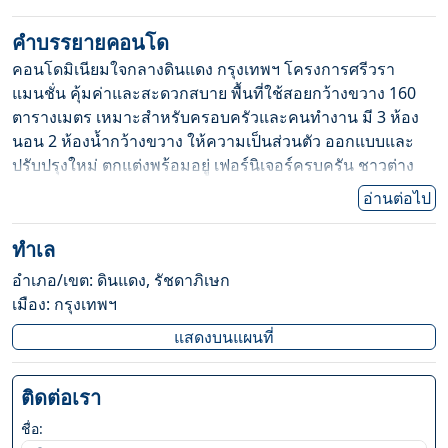
คำบรรยาย
คอนโด
คอนโดมิเนียมใจกลางดินแดง กรุงเทพฯ โครงการศรีวรา
แมนชั่น คุ้มค่าและสะดวกสบาย พื้นที่ใช้สอยกว้างขวาง 160
ตารางเมตร เหมาะสำหรับครอบครัวและคนทำงาน มี 3 ห้อง
นอน 2 ห้องน้ำกว้างขวาง ให้ความเป็นส่วนตัว ออกแบบและ
ปรับปรุงใหม่ ตกแต่งพร้อมอยู่ เฟอร์นิเจอร์ครบครัน ชาวต่าง
ชาติสามารถซื้อได้ (มีโควต้าต่างชาติ) ทำเลใจกลางเมือง เดิน
อ่านต่อไป
ทางสะดวกสบาย ใกล้ระบบขนส่งสาธารณะ สิ่งอำนวยความ
สะดวกครบครัน อาทิ ที่จอดรถ, สนามเด็กเล่น และฟิตเนส มี
ทำเล
อินเทอร์เน็ตพร้อมใช้งาน ตอบโจทย์การใช้ชีวิตในเมืองที่มีสิ่ง
อำเภอ/เขต
:
ดินแดง
,
รัชดาภิเษก
อำนวยความสะดวกมากมายรองรับทุกไลฟ์สไตล์ คอนโด
เมือง
:
กรุงเทพฯ
พร้อมเข้าอยู่ ใจกลางดินแดง กรุงเทพฯ นี่คือโอกาสที่ดีในการ
เริ่มต้นชีวิตใหม่ของคุณ
แสดงบนแผนที่
สถานที่ใกล้เคียง:
ห้วยขวาง(MRT Thailand Cultural Centre) 632เมตร (8นาที)
ติดต่อเรา
ศูนย์วัฒนธรรมแห่งประเทศไทย(MRT Huai Khwang)
1195เมตร (16นาที)
ชื่อ: