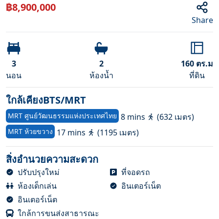
฿
8,900,000
Share
3
2
160
ตร.ม
นอน
ห้องน้ำ
ที่ดิน
ใกล้เคียงBTS/MRT
MRT
ศูนย์วัฒนธรรมแห่งประเทศไทย
8 mins
(
632
เมตร
)
MRT
ห้วยขวาง
17 mins
(
1195
เมตร
)
สิ่งอำนวยความสะดวก
ปรับปรุงใหม่
ที่จอดรถ
ห้องเด็กเล่น
อินเตอร์เน็ต
อินเตอร์เน็ต
ใกล้การขนส่งสาธารณะ